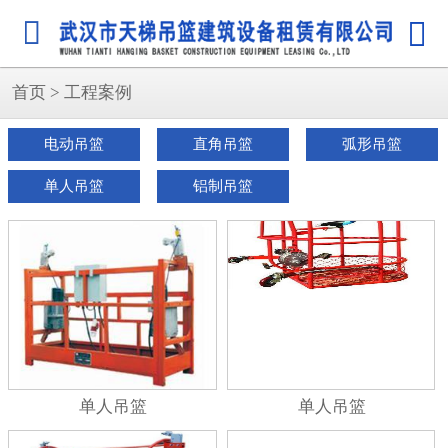


首页
>
工程案例
电动吊篮
直角吊篮
弧形吊篮
单人吊篮
铝制吊篮
单人吊篮
单人吊篮