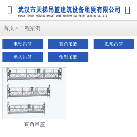


首页
>
工程案例
电动吊篮
直角吊篮
弧形吊篮
单人吊篮
铝制吊篮
直角吊篮