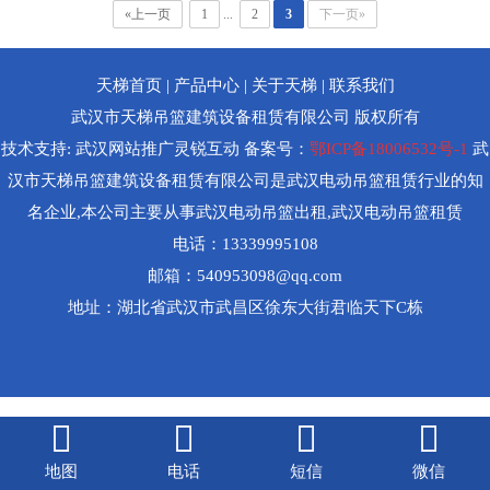
«上一页
1
...
2
3
下一页»
天梯首页
|
产品中心
|
关于天梯
|
联系我们
武汉市天梯吊篮建筑设备租赁有限公司 版权所有
技术支持:
武汉网站推广
灵锐互动 备案号：
鄂ICP备18006532号-1
武
汉市天梯吊篮建筑设备租赁有限公司是武汉电动吊篮租赁行业的知
名企业,本公司主要从事武汉电动吊篮出租,武汉电动吊篮租赁
电话：13339995108
邮箱：540953098@qq.com
地址：湖北省武汉市武昌区徐东大街君临天下C栋
󰀔



地图
电话
短信
微信